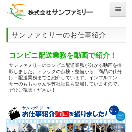
ホーム
会社案内
サンファミリーのお仕事紹介
会社概要
業務内容
コンビニ配送業務を動画で紹介！
約款
サンファミリーのコンビニ配送業務が分かる動画を撮
影しました。トラックの点検・整備から、商品の仕分
働きやすい環境づくり
け・配送業務までご紹介しています。インフルエン
サーのももちゃんや弊社
社長も登場していますので、
新人ドライバー研修
ぜひご視聴ください！
先輩インタビュー
お知らせ
ＳＮＳ動画投稿
動画まとめサイト